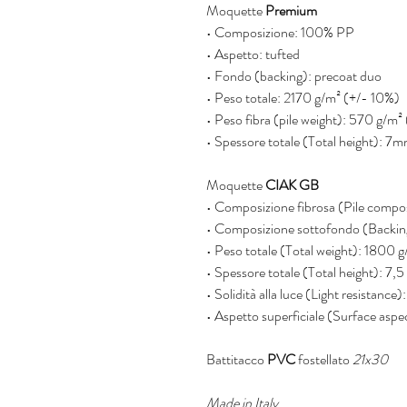
Moquette
Premium
• Composizione: 100% PP
• Aspetto: tufted
• Fondo (backing): precoat duo
• Peso totale: 2170 g/m² (+/- 10%)
• Peso fibra (pile weight): 570 g/m²
• Spessore totale (Total height): 
Moquette
CIAK GB
• Composizione fibrosa (Pile com
• Composizione sottofondo (Backi
• Peso totale (Total weight): 180
• Spessore totale (Total height):
• Solidità alla luce (Light resista
• Aspetto superficiale (Surface as
Battitacco
PVC
fostellato
21x30
Made in Italy