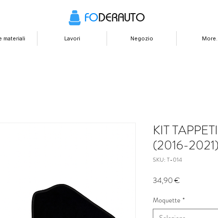
FO
DERAUTO
 materiali
Lavori
Negozio
More..
KIT TAPPET
(2016-2021
SKU: T-014
Prezzo
34,90 €
Moquette
*
Seleziona