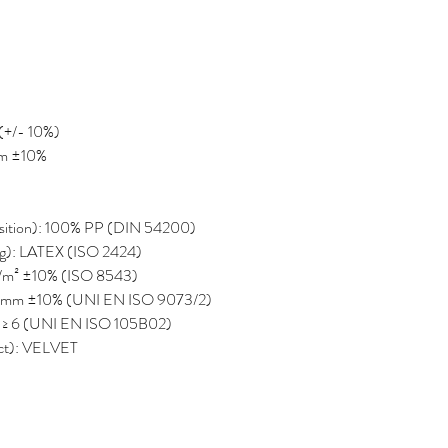
 (+/- 10%)
7mm ±10%
position): 100% PP (DIN 54200)
ng): LATEX (ISO 2424)
0 g/m² ±10% (ISO 8543)
 7,5 mm ±10% (UNI EN ISO 9073/2)
nce): ≥ 6 (UNI EN ISO 105B02)
pect): VELVET