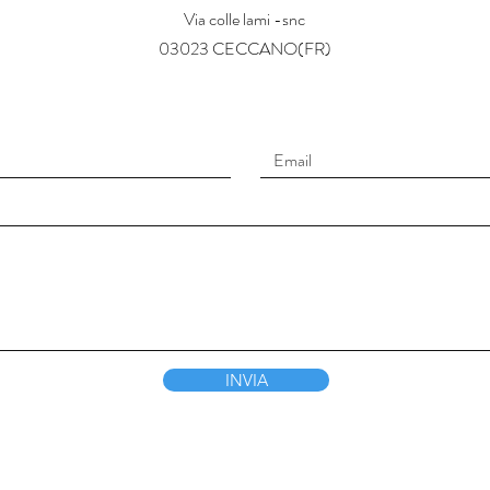
Via colle lami -snc
03023 CECCANO(FR)
INVIA