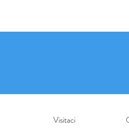
FO
DERAUTO
 materiali
Lavori
Negozio
More..
Visitaci
O