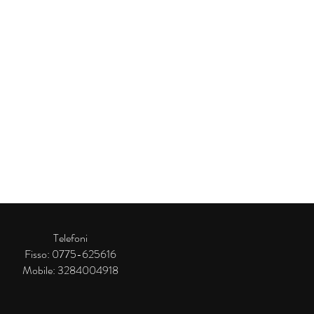
Telefoni
Fisso: 0775-625616
Mobile: 3284004918