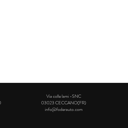
Via colle lami -SNC
0
03023 CECCANO(FR)
info@foderauto.com