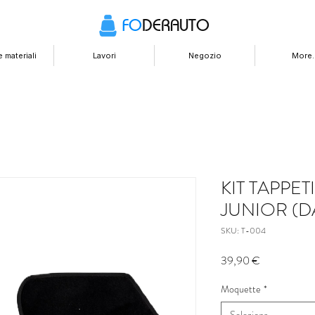
FO
DERAUTO
 materiali
Lavori
Negozio
More..
KIT TAPPE
JUNIOR (D
SKU: T-004
Prezzo
39,90 €
Moquette
*
Seleziona