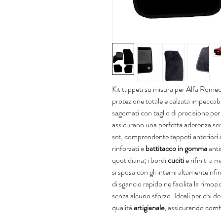
Kit tappeti su misura per Alfa Romeo
protezione totale e calzata impeccabi
sagomati con taglio di precisione per 
assicurano una perfetta aderenza senz
set, comprendente tappeti anteriori e
rinforzati e
battitacco in gomma
anti
quotidiana; i bordi
cuciti
e rifiniti a
si sposa con gli interni altamente rifi
di sgancio rapido ne facilita la rimoz
senza alcuno sforzo. Ideali per chi de
qualità
artigianale
, assicurando comfo