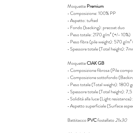
Moquette
Premium
• Composizione: 100% PP
• Aspetto: tufted
• Fondo (backing): precoat duo
• Peso totale: 2170 g/m² (+/- 10%)
• Peso fibra (pile weight): 570 g/m²
• Spessore totale (Total height): 
Moquette
CIAK GB
• Composizione fibrosa (Pile com
• Composizione sottofondo (Backi
• Peso totale (Total weight): 180
• Spessore totale (Total height):
• Solidità alla luce (Light resista
• Aspetto superficiale (Surface as
Battitacco
PVC
fostellato
21x30