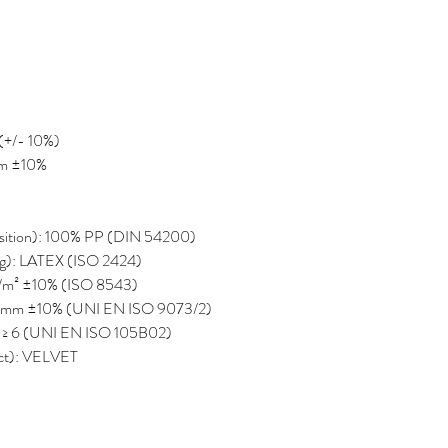
 (+/- 10%)
7mm ±10%
position): 100% PP (DIN 54200)
ng): LATEX (ISO 2424)
0 g/m² ±10% (ISO 8543)
 7,5 mm ±10% (UNI EN ISO 9073/2)
nce): ≥ 6 (UNI EN ISO 105B02)
pect): VELVET